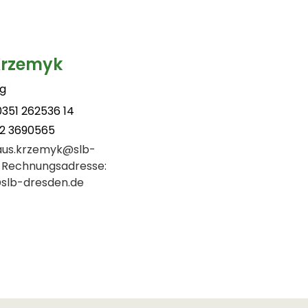
Krzemyk
g
0351 262536 14
72 3690565
aus.krzemyk@slb-
 Rechnungsadresse:
slb-dresden.de