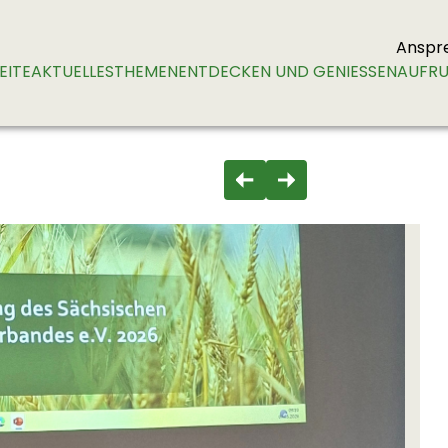
Anspr
EITE
AKTUELLES
THEMEN
ENTDECKEN UND GENIESSEN
AUFRU