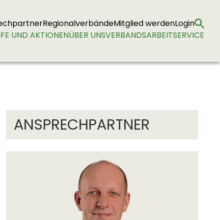
echpartner
Regionalverbände
Mitglied werden
Login
FE UND AKTIONEN
ÜBER UNS
VERBANDSARBEIT
SERVICE
ANSPRECHPARTNER