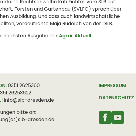
n klärte Rechtsanwältin Kati Fichter vom SLB auf.
tschaft, Forsten und Gartenbau (SVLFG) sprach über
chen Ausbildung. Und dass auch landwirtschaftliche
ollten, verdeutlichte Maja Rudolph von der DKB.
der nächsten Ausgabe der
Agrar Aktuell
.
ON:
0351 2625360
IMPRESSUM
351 26253622
DATENSCHUTZ
L:
info@slb-dresden.de
ungen bitte an:
ung(at)slb-dresden.de