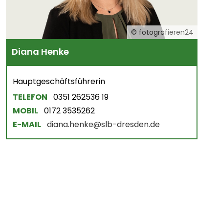
© fotografieren24
Diana Henke
Hauptgeschäftsführerin
TELEFON
0351 262536 19
MOBIL
0172 3535262
E-MAIL
diana.henke@slb-dresden.de