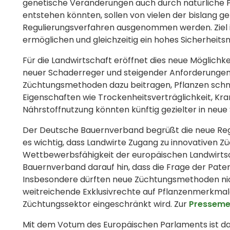
genetische Veränderungen auch durch natürliche 
entstehen könnten, sollen von vielen der bislang 
Regulierungsverfahren ausgenommen werden. Ziel is
ermöglichen und gleichzeitig ein hohes Sicherheitsn
Für die Landwirtschaft eröffnet dies neue Möglic
neuer Schaderreger und steigender Anforderungen
Züchtungsmethoden dazu beitragen, Pflanzen schn
Eigenschaften wie Trockenheitsverträglichkeit, Kra
Nährstoffnutzung könnten künftig gezielter in neu
Der Deutsche Bauernverband begrüßt die neue Regel
es wichtig, dass Landwirte Zugang zu innovativen Z
Wettbewerbsfähigkeit der europäischen Landwirtscha
Bauernverband darauf hin, dass die Frage der Paten
Insbesondere dürften neue Züchtungsmethoden ni
weitreichende Exklusivrechte auf Pflanzenmerkmale
Züchtungssektor eingeschränkt wird. Zur
Presseme
Mit dem Votum des Europäischen Parlaments ist d