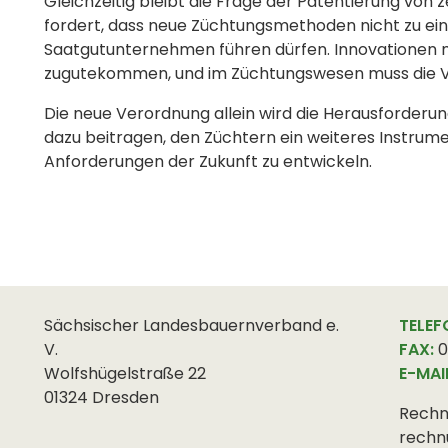
Gleichzeitig bleibt die Frage der Patentierung vo
fordert, dass neue Züchtungsmethoden nicht zu ein
Saatgutunternehmen führen dürfen. Innovationen m
zugutekommen, und im Züchtungswesen muss die Vie
Die neue Verordnung allein wird die Herausforderun
dazu beitragen, den Züchtern ein weiteres Instrume
Anforderungen der Zukunft zu entwickeln.
Sächsischer Landesbauernverband e.
TELEF
V.
FAX:
0
Wolfshügelstraße 22
E-MAI
01324 Dresden
Rechn
rechn