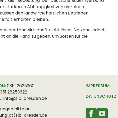
n zentraler Bedeutung. Der Deutsche Bauernverband
er stärkeren Abhängigkeit von einzelnen
üssen den landwirtschaftlichen Betrieben
lfalt erhalten bleiben.
gen der Landwirtschaft nicht lösen. Sie kann jedoch
nt an die Hand zu geben, um Sorten für die
ON:
0351 2625360
IMPRESSUM
351 26253622
DATENSCHUTZ
L:
info@slb-dresden.de
ungen bitte an:
ung(at)slb-dresden.de