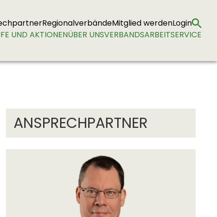
echpartner
Regionalverbände
Mitglied werden
Login
FE UND AKTIONEN
ÜBER UNS
VERBANDSARBEIT
SERVICE
ANSPRECHPARTNER