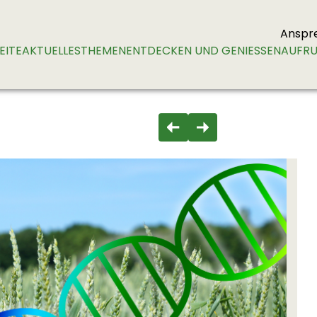
Anspr
EITE
AKTUELLES
THEMEN
ENTDECKEN UND GENIESSEN
AUFRU