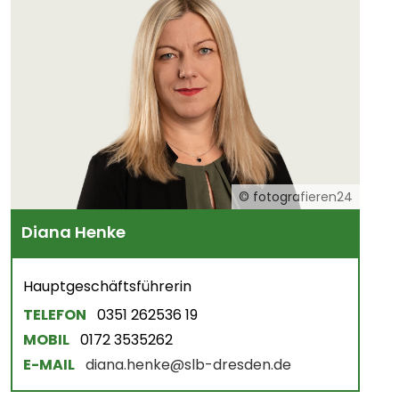
© fotografieren24
Diana Henke
Hauptgeschäftsführerin
TELEFON
0351 262536 19
MOBIL
0172 3535262
E-MAIL
diana.henke@slb-dresden.de