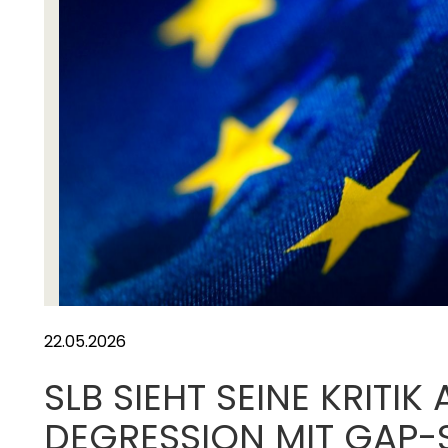
nva
22.05.2026
SLB SIEHT SEINE KRITI
DEGRESSION MIT GAP-S