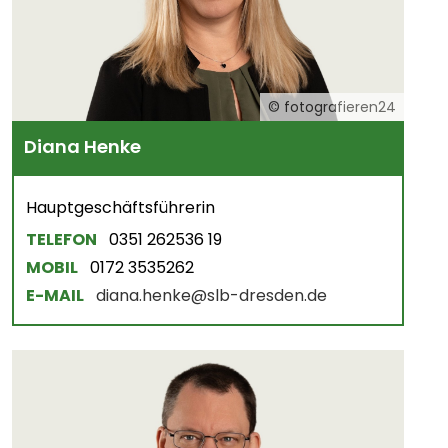
© fotografieren24
Diana Henke
Hauptgeschäftsführerin
TELEFON
0351 262536 19
MOBIL
0172 3535262
E-MAIL
diana.henke@slb-dresden.de