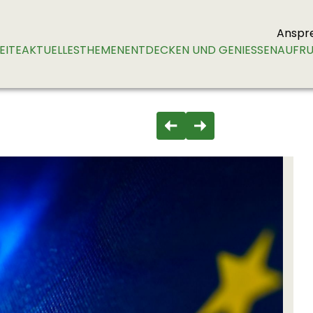
Anspr
EITE
AKTUELLES
THEMEN
ENTDECKEN UND GENIESSEN
AUFRU