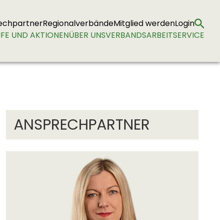
echpartner
Regionalverbände
Mitglied werden
Login
FE UND AKTIONEN
ÜBER UNS
VERBANDSARBEIT
SERVICE
ANSPRECHPARTNER