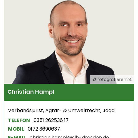
© fotografieren24
Christian Hampl
Verbandsjurist, Agrar- & Umweltrecht, Jagd
TELEFON
0351 262536 17
MOBIL
0172 3690637
E-MAIL
christian.hampl@slb-dresden.de