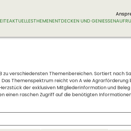
Anspr
EITE
AKTUELLES
THEMEN
ENTDECKEN UND GENIESSEN
AUFRU
SLB zu verschiedensten Themenbereichen. Sortiert nach S
n. Das Themenspektrum reicht von A wie Agrarförderung b
Herzstück der exklusiven Mitgliederinformation und Bele
n einen raschen Zugriff auf die benötigten Informationen