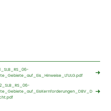
t
1_SLB_RS_06-
te_Gebiete_auf_Eis_Hinweise_LfULG.pdf
2_SLB_RS_06-
te_Gebiete_auf_EisKernforderungen_DBV_D
cht.pdf