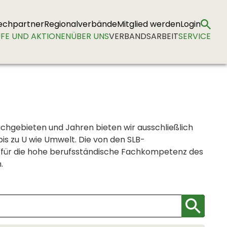
echpartner
Regionalverbände
Mitglied werden
Login
FE UND AKTIONEN
ÜBER UNS
VERBANDSARBEIT
SERVICE
achgebieten und Jahren bieten wir ausschließlich
is zu U wie Umwelt. Die von den SLB-
g für die hohe berufsständische Fachkompetenz des
.