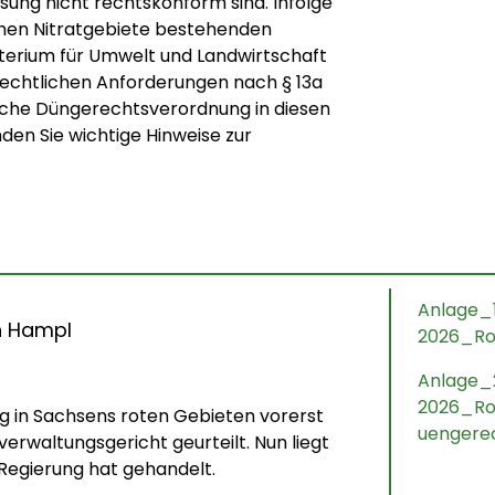
ung nicht rechtskonform sind. Infolge
Umwel
chen Nitratgebiete bestehenden
terium für Umwelt und Landwirtschaft
echtlichen Anforderungen nach § 13a
sche Düngerechtsverordnung in diesen
den Sie wichtige Hinweise zur
Anlage_
n Hampl
2026_Ro
Anlage_
2026_Ro
ng in Sachsens roten Gebieten vorerst
uengere
erwaltungsgericht geurteilt. Nun liegt
 Regierung hat gehandelt.