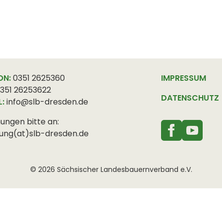
ON:
0351 2625360
IMPRESSUM
351 26253622
DATENSCHUTZ
L:
info@slb-dresden.de
ungen bitte an:
ung(at)slb-dresden.de
© 2026 Sächsischer Landesbauernverband e.V.