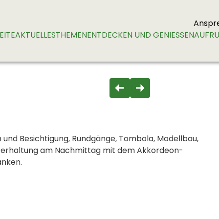
Anspr
EITE
AKTUELLES
THEMEN
ENTDECKEN UND GENIESSEN
AUFRU
n und Besichtigung, Rundgänge, Tombola, Modellbau,
 Unterhaltung am Nachmittag mit dem Akkordeon-
änken.