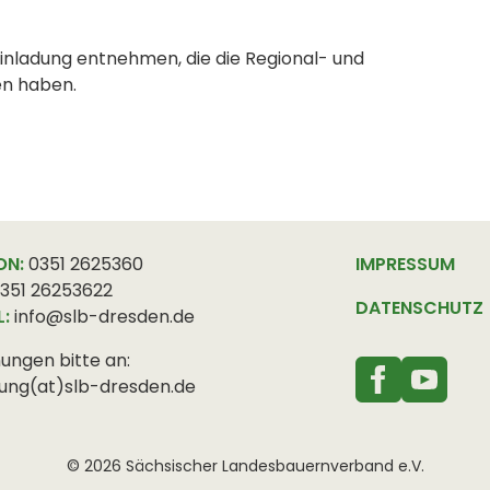
inladung entnehmen, die die Regional- und
en haben.
ON:
0351 2625360
IMPRESSUM
351 26253622
DATENSCHUTZ
L:
info@slb-dresden.de
ungen bitte an:
ung(at)slb-dresden.de
© 2026 Sächsischer Landesbauernverband e.V.