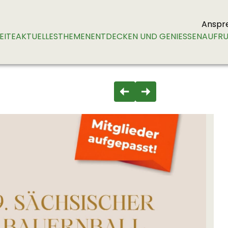
Anspr
EITE
AKTUELLES
THEMEN
ENTDECKEN UND GENIESSEN
AUFRU