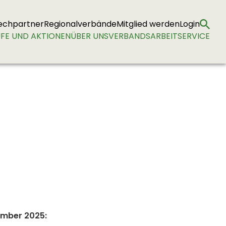
echpartner
Regionalverbände
Mitglied werden
Login
FE UND AKTIONEN
ÜBER UNS
VERBANDSARBEIT
SERVICE
ember 2025: