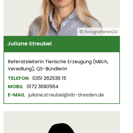
© fotografieren24
Juliane Streubel
Referatsleiterin Tierische Erzeugung (Milch,
Veredlung), QS-Bündlerin
TELEFON
0351 262536 15
© Milchprinzessin Josephine I. nahm Besucher mit auf eine Führu
MOBIL
0172 3690564
Wissenswertes zur Milchgewinnung und -verarbeitung berichten.
E-MAIL
juliane.streubel@slb-dresden.de