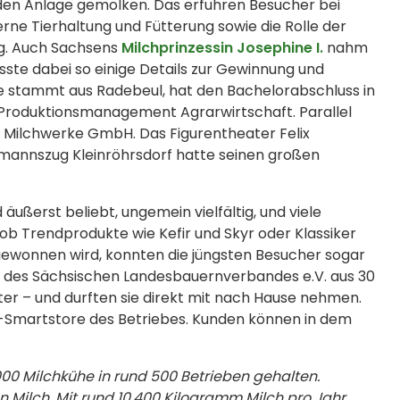
enden Anlage gemolken. Das erfuhren Besucher bei
ne Tierhaltung und Fütterung sowie die Rolle der
ng. Auch Sachsens
Milchprinzessin Josephine I.
nahm
sste dabei so einige Details zur Gewinnung und
ge stammt aus Radebeul, hat den Bachelorabschluss in
 Produktionsmanagement Agrarwirtschaft. Parallel
er Milchwerke GmbH. Das Figurentheater Felix
elmannszug Kleinröhrsdorf hatte seinen großen
 äußerst beliebt, ungemein vielfältig, und viele
b Trendprodukte wie Kefir und Skyr oder Klassiker
 gewonnen wird, konnten
die jüngsten Besucher sogar
nd des Sächsischen Landesbauernverbandes e.V. aus 30
utter – und durften sie direkt mit nach Hause nehmen.
-Smartstore des Betriebes. Kunden können in dem
000 Milchkühe in rund 500 Betrieben gehalten.
 Milch. Mit rund 10.400 Kilogramm Milch pro Jahr