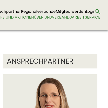
echpartner
Regionalverbände
Mitglied werden
Login
FE UND AKTIONEN
ÜBER UNS
VERBANDSARBEIT
SERVICE
ANSPRECHPARTNER