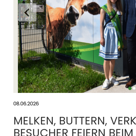
ell.
08.06.2026
MELKEN, BUTTERN, VER
BESUCHER FEIERN BEIM