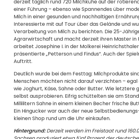
derzeit täglich rund 720 Milchkühe auf der rotier
einer Führung – ebenso wie Spannendes über moder
Milch in einer gesunden und nachhaltigen Ernähru
Interessierte mit auf Tour über das Gelände und wu
Verarbeitung von Milch zu berichten. Die 25-Jähri
Agrarwirtschaft und macht derzeit ihren Master in
arbeitet Josephine I. in der Molkerei Heinrichsthal
präsentierte „Petterson und Findus“. Auch der Spi
Auftritt.
Deutlich wurde bei dem Festtag
: Milchprodukte sind
Menschen möchten nicht darauf verzichten – egal o
wie Joghurt, Käse, Sahne oder Butter.
Wie letztere
selbst ausprobieren. Eifrig schüttelten sie am Sta
Millilitern Sahne in einem kleinen Becher frische B
Ein Hingucker war auch der neue Selbstbedienungs
kleinen Shop rund um die Uhr einkaufen.
Hintergrund:
Derzeit werden im Freistaat rund 160.
Sachsen produziert etwa fünf Prozent der deutschen