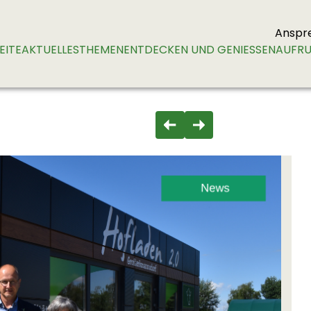
Anspr
EITE
AKTUELLES
THEMEN
ENTDECKEN UND GENIESSEN
AUFRU