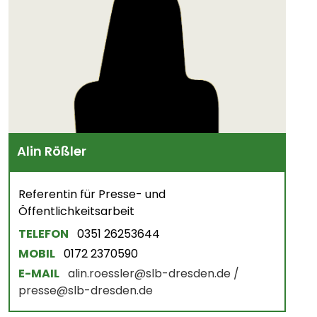
Alin Rößler
Referentin für Presse- und
Öffentlichkeitsarbeit
TELEFON
0351 26253644
MOBIL
0172 2370590
E-MAIL
alin.roessler@slb-dresden.de /
presse@slb-dresden.de