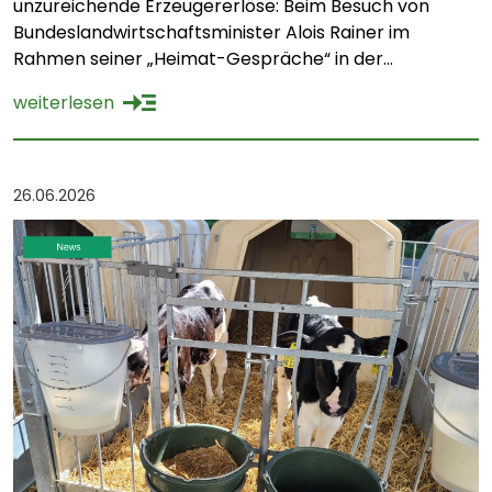
unzureichende Erzeugererlöse: Beim Besuch von
Bundeslandwirtschaftsminister Alois Rainer im
Rahmen seiner „Heimat-Gespräche“ in der
Gersdorfer Agrarproduktion und Handel eG im
weiterlesen
mittelsächsischen Hartha stand nicht nur die künftige
GAP im Fokus, sondern insbesondere auch die
wirtschaftliche Lage vieler Landwirtschaftsbetriebe in
Sachsen. So schilderte Betriebsvorstand Thomas
26.06.2026
Thiele dem CSU-Politiker während eines
Betriebsrundganges […]