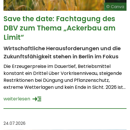
© Canva
Save the date: Fachtagung des
DBV zum Thema „Ackerbau am
Limit“
Wirtschaftliche Herausforderungen und die
Zukunftsfähigkeit stehen in Berlin im Fokus
Die Erzeugerpreise im Dauertief, Betriebsmittel
konstant ein Drittel über Vorkrisenniveau, steigende
Restriktionen bei Düngung und Pflanzenschutz,
extreme Wetterlagen und kein Ende in Sicht. 2026 ist
nicht einfach nur ein schlechtes Jahr, das
weiterlesen
Geschäftsmodell Ackerbau ist als Ganzes unter
Druck. Der Deutsche Bauernverband e.V. (DBV) stellt
daher bei einer Fachtagung am 16. und 17. November
in […]
24.07.2026